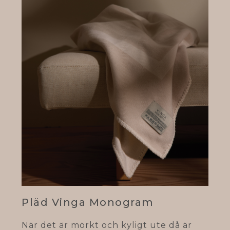
Pläd Vinga Monogram
När det är mörkt och kyligt ute då är